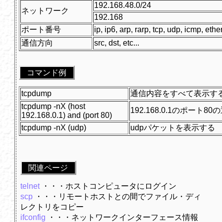
192.168.48.0/24
ネットワーク
192.168
ポート番号
ip, ip6, arp, rarp, tcp, udp, icmp, ether
通信方向
src, dst, etc...
コマンド例
tcpdump
通信内容をすべて表示す
tcpdump -nX (host
192.168.0.1のポート
192.168.0.1) and (port 80)
tcpdump -nX (udp)
udpパケットを表示する
関連ページ
telnet
・・・ホストコンピュータにログイン
scp
・・・リモートホストとの間でファイル・ディ
レクトリをコピー
ifconfig
・・・ネットワークインターフェース情報