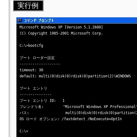
実行例
Microsoft Windows XP [Version 5.1.2600]

(C) Copyright 1985-2001 Microsoft Corp.

C:\>bootcfg

ブート ローダー設定

-------------------

timeout: 30

default: multi(0)disk(0)rdisk(0)partition(2)\WINDOWS

ブート エントリ

---------------

ブート エントリ ID:   1

フレンドリ名:         "Microsoft Windows XP Professional"
パス:                 multi(0)disk(0)rdisk(0)partition(2
OS ロード オプション: /fastdetect /NoExecute=OptIn
