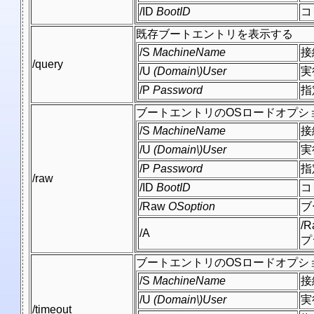
/ID
BootID
コ
既存ブートエントリを表示する
/S
MachineName
接
/query
/U
(Domain\)User
実
/P
Password
指
ブートエントリのOSロードオプシ
/S
MachineName
接
/U
(Domain\)User
実
/P
Password
指
/raw
/ID
BootID
コ
/Raw
OSoption
ブ
/
/A
プ
ブートエントリのOSロードオプシ
/S
MachineName
接
/U
(Domain\)User
実
/timeout