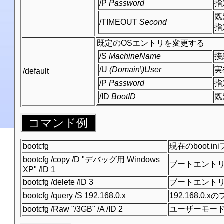
/P
Password
指
既
/TIMEOUT
Second
指
既定のOSエントリを変更する
/S
MachineName
接
/U
(Domain\)User
実
/default
/P
Password
指
/ID
BootID
既
コマンド例
bootcfg
現在のboot.
bootcfg /copy /D "デバッグ用 Windows
ブートエントリ
XP" /ID 1
bootcfg /delete /ID 3
ブートエントリ
bootcfg /query /S 192.168.0.x
192.168.
bootcfg /Raw "/3GB" /A /ID 2
ユーザーモード