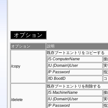
オプション
オプション
説明
既存ブートエントリをコピーする
/S
ComputerName
接
/U
(Domain\)User
実
/copy
/P
Password
指
/ID
BootID
コ
既存ブートエントリを削除する
/S
MachineName
接
/U
(Domain\)User
実
/delete
/P
Password
指