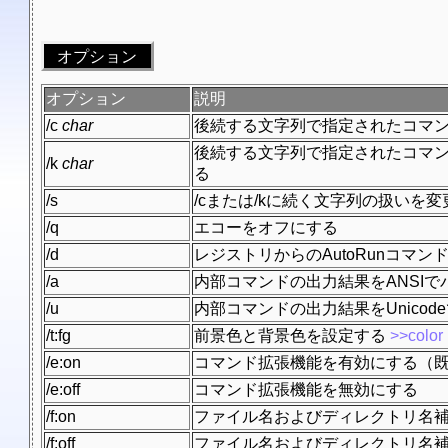
オプション
オプション
説明
/c
char
後続する文字列で指定されたコマ
後続する文字列で指定されたコマ
/k
char
る
/s
/cまたは/kに続く文字列の扱いを変
/q
エコーをオフにする
/d
レジストリからのAutoRunコマ
/a
内部コマンドの出力結果をANSI
/u
内部コマンドの出力結果をUnico
/t:fg
前景色と背景色を設定する
>>color
/e:on
コマンド拡張機能を有効にする（
/e:off
コマンド拡張機能を無効にする
/f:on
ファイル名およびディレクトリ名
/f:off
ファイル名およびディレクトリ名