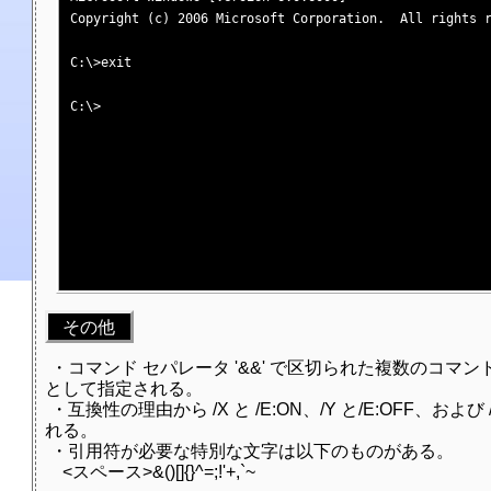
Copyright (c) 2006 Microsoft Corporation.  All rights r
C:\>exit

C:\>

その他
・コマンド セパレータ '&&' で区切られた複数のコマ
として指定される。
・互換性の理由から /X と /E:ON、/Y と/E:OFF、お
れる。
・引用符が必要な特別な文字は以下のものがある。
<スペース>&()[]{}^=;!'+,`~