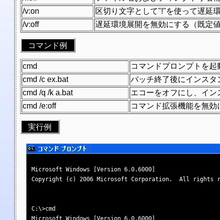
/v:on
区切り文字として"!"を使って遅延
/v:off
遅延環境展開を無効にする（既定
コマンド例
cmd
コマンドプロンプトを起
cmd /c ex.bat
バッチ終了後にインスタ
cmd /q /k a.bat
エコーをオフにし、イン
cmd /e:off
コマンド拡張機能を無効
実行例
Microsoft Windows [Version 6.0.6000]

Copyright (c) 2006 Microsoft Corporation.  All rights r
C:\>cmd

Microsoft Windows [Version 6.0.6000]
