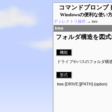
コマンドプロンプ
Windowsの便利な使い
ディレクトリ操作
→ tree
tree
フォルダ構造を図式
機能
ドライブやパスのフォルダ構
形式
tree [DRIVE:][PATH] (option)