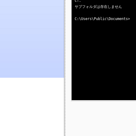
C:.

サブフォルダは存在しません

C:\Users\Public\Documents>
