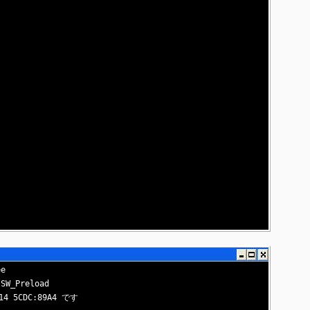
e

Preload

5CDC:89A4 です
