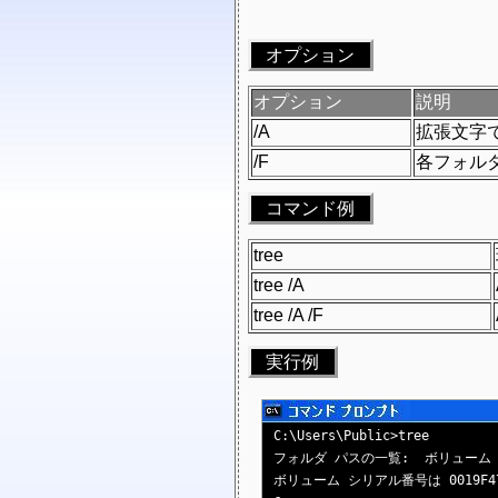
オプション
オプション
説明
/A
拡張文字で
/F
各フォル
コマンド例
tree
tree /A
tree /A /F
実行例
C:\Users\Public>tree

フォルダ パスの一覧:  ボリューム SW_
ボリューム シリアル番号は 0019F47C 