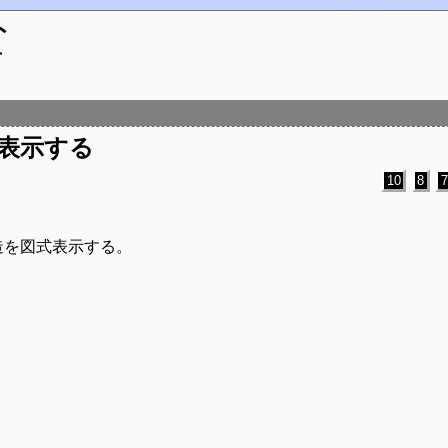
ト
方
表示する
10
8
造を図式表示する。