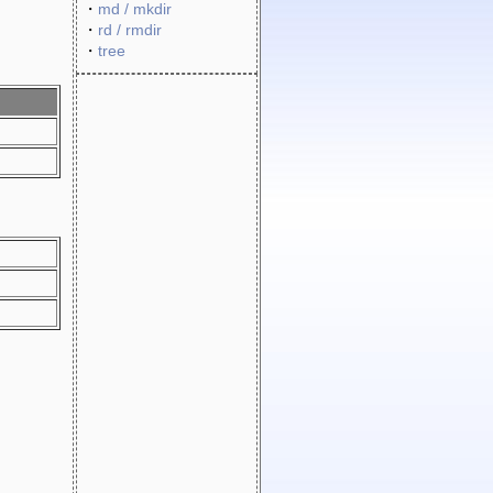
・
md / mkdir
・
rd / rmdir
・
tree