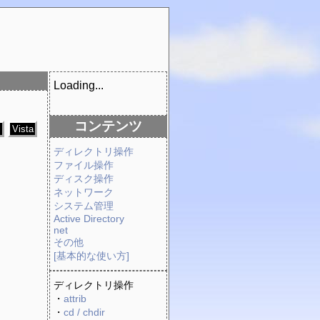
Loading...
コンテンツ
7
Vista
ディレクトリ操作
ファイル操作
ディスク操作
ネットワーク
システム管理
Active Directory
net
その他
[基本的な使い方]
ディレクトリ操作
・
attrib
・
cd / chdir