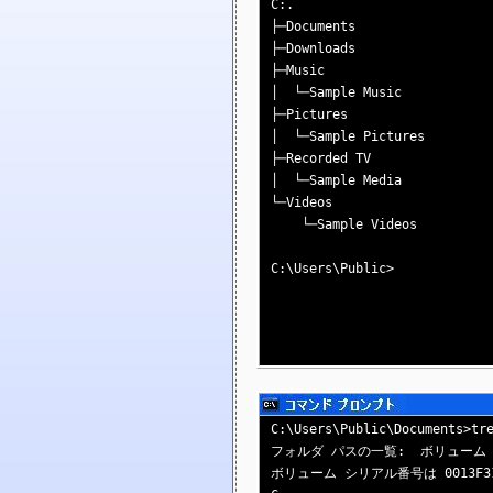
C:.

├─Documents

├─Downloads

├─Music

│  └─Sample Music

├─Pictures

│  └─Sample Pictures

├─Recorded TV

│  └─Sample Media

└─Videos

    └─Sample Videos

C:\Users\Public>

C:\Users\Public\Documents>tre
フォルダ パスの一覧:  ボリューム SW_
ボリューム シリアル番号は 0013F314 