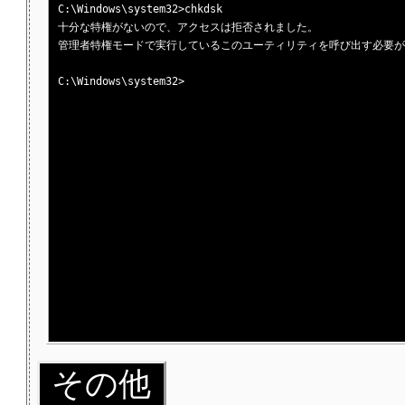
CHKDSK は Usn ジャーナルを確認しています...

C:\Windows\system32>chkdsk

  USN が 35062456 バイト処理されました。

十分な特権がないので、アクセスは拒否されました。

Usn ジャーナルの確認を完了しました。

管理者特権モードで実行しているこのユーティリティを呼び出す必要が
ファイル システムのチェックが終了しました。問題は見つかりませんで
C:\Windows\system32>

 150963199 KB : 全ディスク領域

  41869500 KB : 91917 個のファイル

     44984 KB : 15287 個のインデックス

         0 KB : 不良セクタ

    213383 KB : システムで使用中

     65536 KB : ログ ファイルが使用

 108835332 KB : 使用可能領域

      4096 バイト : アロケーション ユニット サイズ

  37740799 個     : 全アロケーション ユニット

  27208833 個     : 利用可能アロケーション ユニット

C:\Windows\system32>

その他