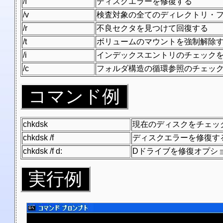
/f
ディスクエラーを修復する
/v
検査対象の全てのディレクトリ・
/r
不良セクタを見つけて回復する
/t
ボリュームのマウントを強制解除す
/i
インデックスエントリのチェックを
/c
フォルダ構造の循環参照のチェック
コマンド例
chkdsk
現在のディスクをチェッ
chkdsk /f
ディスクエラーを修復す
chkdsk /f d:
Dドライブを修復オプシ
実行例