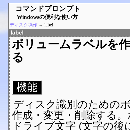
コマンドプロンプト
Windowsの便利な使い方
ディスク操作
→ label
label
ボリュームラベルを作
る
機能
ディスク識別のための
作成・変更・削除する。
ドライブ文字 (文字の